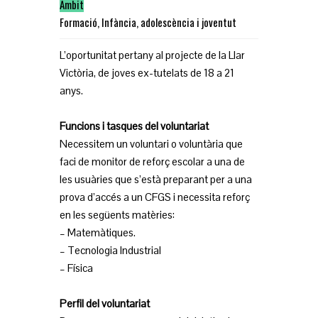
Àmbit
Formació
,
Infància, adolescència i joventut
L’oportunitat pertany al projecte de la Llar
Victòria, de joves ex-tutelats de 18 a 21
anys.
Funcions i tasques del voluntariat
Necessitem un voluntari o voluntària que
faci de monitor de reforç escolar a una de
les usuàries que s’està preparant per a una
prova d’accés a un CFGS i necessita reforç
en les següents matèries:
– Matemàtiques.
– Tecnologia Industrial
– Física
Perfil del voluntariat