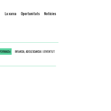
t
La xarxa
Oportunitats
Notícies
FORMACIó
INFàNCIA, ADOLESCèNCIA I JOVENTUT